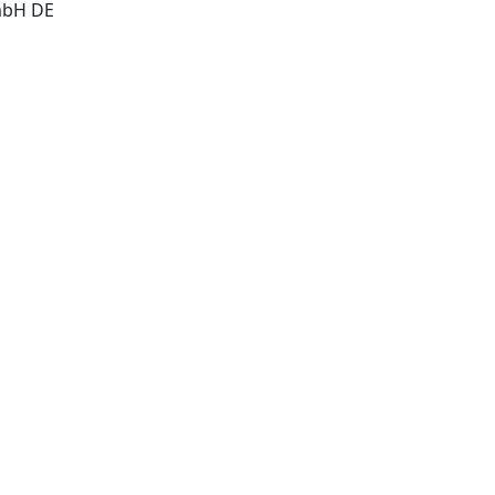
Berlin: Springer-Verlag GmbH DE