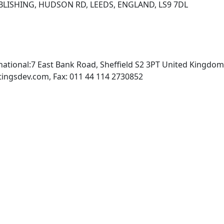
UBLISHING, HUDSON RD, LEEDS, ENGLAND, LS9 7DL
national:7 East Bank Road, Sheffield S2 3PT United Kingdo
INTERNET: http://www.castingsdev.com, Fax: 011 44 114 2730852