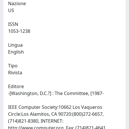
Nazione
US
ISSN
1053-1238
Lingua
English
Tipo
Rivista
Editore
-[Washington, D.C.?] : The Committee, [1987-
IEEE Computer Society:10662 Los Vaqueros
Circle:Los Alamitos, CA 90720:(800)272-6657,
(714)821-8380, INTERNET:
http://www.computer.org, Fax: (714)821-4641