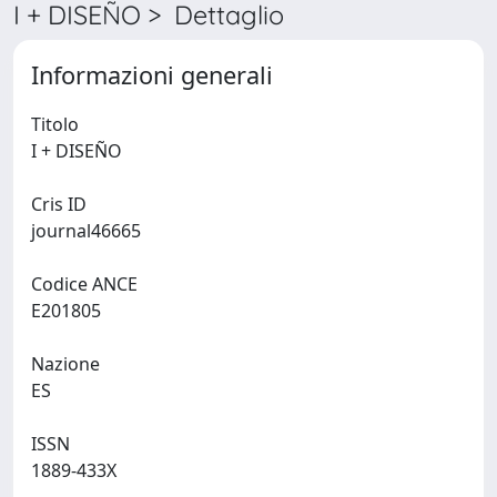
I + DISEÑO > Dettaglio
Informazioni generali
Titolo
I + DISEÑO
Cris ID
journal46665
Codice ANCE
E201805
Nazione
ES
ISSN
1889-433X