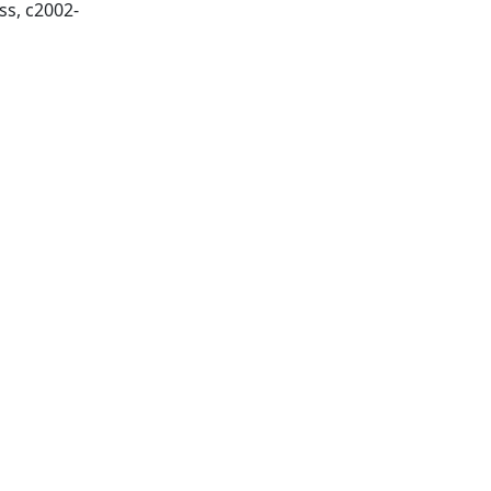
Springfield, MO : AIMS Press, c2002-