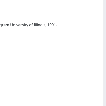
Urbana Ill.: Regional Science Association in cooperation with the Regional Science Program University of Illinois, 1991-