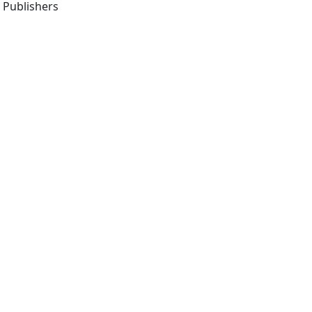
-Boston : Kluwer Academic Publishers