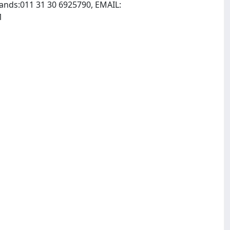
lands:011 31 30 6925790, EMAIL:
, INTERNET: http://www.vsppub.com, Fax: 011 31 30 6932081