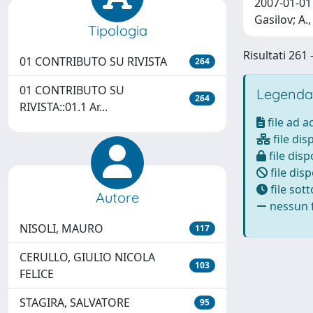
2007-01-01 
Gasilov; A.
Tipologia
Risultati 261
01 CONTRIBUTO SU RIVISTA
264
01 CONTRIBUTO SU
Legenda
264
RIVISTA::01.1 Ar...
file ad 
file dis
file disp
file disp
file sot
Autore
nessun f
NISOLI, MAURO
117
CERULLO, GIULIO NICOLA
103
FELICE
STAGIRA, SALVATORE
95