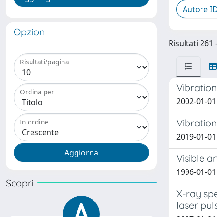
Autore I
Opzioni
Risultati 261
Risultati/pagina
Vibration
Ordina per
2002-01-01 
Vibration
In ordine
2019-01-01 V
Visible a
1996-01-01 
Scopri
X-ray sp
laser pul