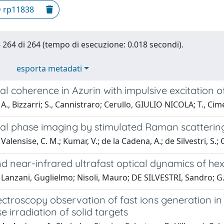
D rp11838
 - 264 di 264 (tempo di esecuzione: 0.018 secondi).
esporta metadati
al coherence in Azurin with impulsive excitation
A., Bizzarri; S., Cannistraro; Cerullo, GIULIO NICOLA; T., Ci
al phase imaging by stimulated Raman scattering 
alensise, C. M.; Kumar, V.; de la Cadena, A.; de Silvestri, S.; Ce
nd near-infrared ultrafast optical dynamics of he
Lanzani, Guglielmo; Nisoli, Mauro; DE SILVESTRI, Sandro; G.,
ectroscopy observation of fast ions generation i
se irradiation of solid targets