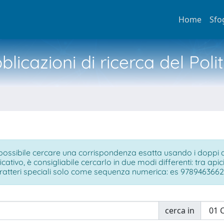
Home
Sfo
licazioni di ricerca del Poli
ossibile cercare una corrispondenza esatta usando i doppi api
ficativo, è consigliabile cercarlo in due modi differenti: tra ap
ratteri speciali solo come sequenza numerica: es 9789463662
cerca in