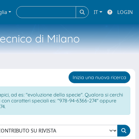
glia
IT
LOGIN
tecnico di Milano
Inizia una nuova ricerca
ci, ad es: "evoluzione della specie". Qualora si cerchi
ici con caratteri speciali es: "978-94-6366-274" oppure
74.