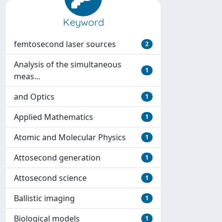
Keyword
femtosecond laser sources
2
Analysis of the simultaneous
1
meas...
and Optics
1
Applied Mathematics
1
Atomic and Molecular Physics
1
Attosecond generation
1
Attosecond science
1
Ballistic imaging
1
Biological models
1