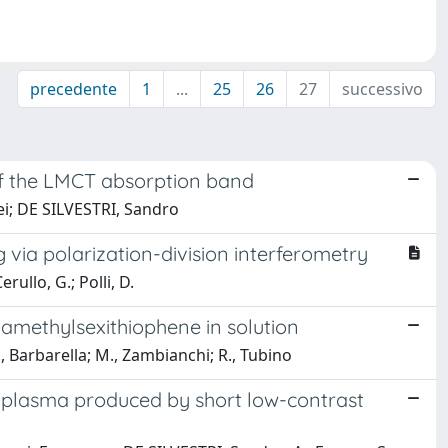
precedente
1
...
25
26
27
successivo
 of the LMCT absorption band
mei; DE SILVESTRI, Sandro
via polarization-division interferometry
rullo, G.; Polli, D.
xamethylsexithiophene in solution
 Barbarella; M., Zambianchi; R., Tubino
n plasma produced by short low-contrast