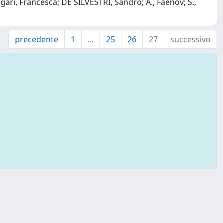
legari, Francesca; DE SILVESTRI, Sandro; A., Faenov; S.,
precedente
1
...
25
26
27
successivo
↑ Back to top