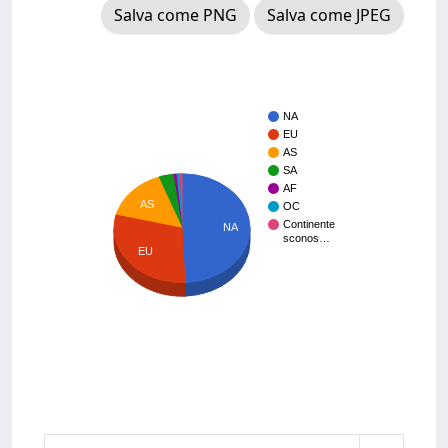
Salva come PNG
Salva come JPEG
NA
EU
AS
SA
AF
AS
OC
Continente
NA
sconos…
EU