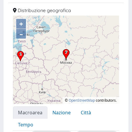
Distribuzione geografica
+
–
©
OpenStreetMap
contributors.
Macroarea
Nazione
Città
Tempo