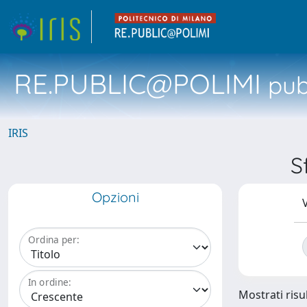
RE.PUBLIC@POLIMI
pubb
IRIS
S
Opzioni
V
Ordina per:
In ordine:
Mostrati risul