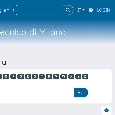
glia
IT
LOGIN
tecnico di Milano
ra
O
P
Q
R
S
T
U
V
W
X
Y
Z