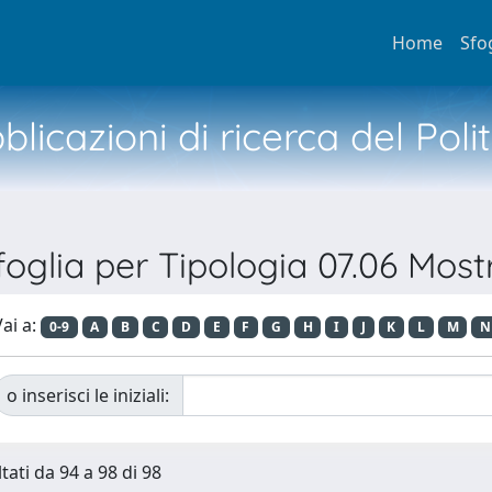
Home
Sfo
licazioni di ricerca del Poli
foglia per Tipologia 07.06 Most
ai a:
0-9
A
B
C
D
E
F
G
H
I
J
K
L
M
N
o inserisci le iniziali:
tati da 94 a 98 di 98