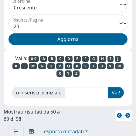
In ordine:
Risultati/Pagina
Vai a:
0-9
A
B
C
D
E
F
G
H
I
J
K
L
M
N
O
P
Q
R
S
T
U
V
W
X
Y
Z
o inserisci le iniziali:
Mostrati risultati da 50 a
69 di 98
esporta metadati