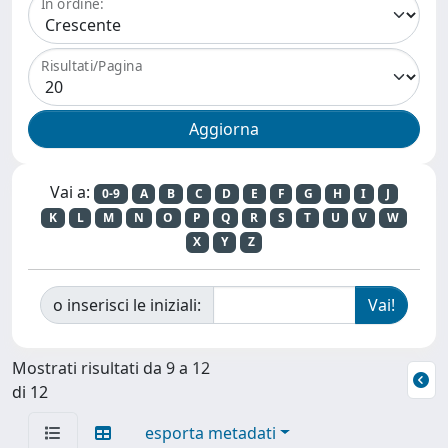
In ordine:
Risultati/Pagina
Vai a:
0-9
A
B
C
D
E
F
G
H
I
J
K
L
M
N
O
P
Q
R
S
T
U
V
W
X
Y
Z
o inserisci le iniziali:
Mostrati risultati da 9 a 12
di 12
esporta metadati