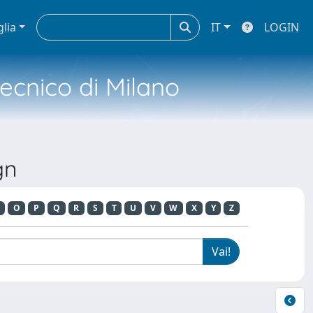
glia
IT
LOGIN
tecnico di Milano
gn
O
P
Q
R
S
T
U
V
W
X
Y
Z