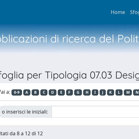
Home
Sfo
licazioni di ricerca del Poli
foglia per Tipologia 07.03 Desi
ai a:
0-9
A
B
C
D
E
F
G
H
I
J
K
L
M
N
o inserisci le iniziali:
tati da 8 a 12 di 12