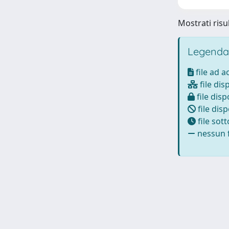
Mostrati risul
Legenda
file ad 
file dis
file disp
file disp
file sot
nessun f
Powered by
IRIS
-
about IRIS
-
Utilizzo dei cookie