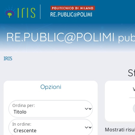
RE.PUBLIC@POLIMI
pubb
IRIS
S
Opzioni
V
Ordina per:
In ordine:
Mostrati risul