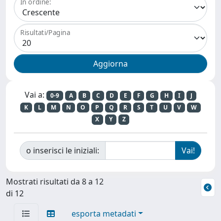
In ordine:
Risultati/Pagina
Vai a:
0-9
A
B
C
D
E
F
G
H
I
J
K
L
M
N
O
P
Q
R
S
T
U
V
W
X
Y
Z
o inserisci le iniziali:
Mostrati risultati da 8 a 12
di 12
esporta metadati