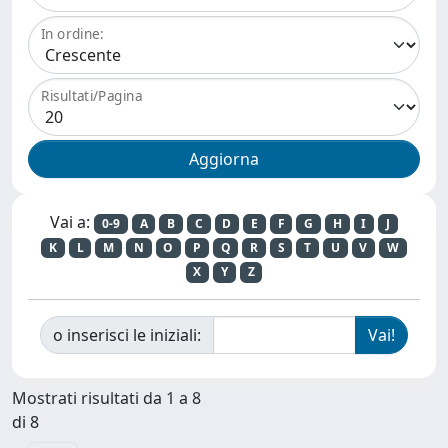
In ordine:
Risultati/Pagina
Vai a:
0-9
A
B
C
D
E
F
G
H
I
J
K
L
M
N
O
P
Q
R
S
T
U
V
W
X
Y
Z
o inserisci le iniziali:
Mostrati risultati da 1 a 8
di 8