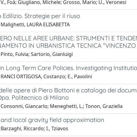
V., Foà; Giugliano, Michele; Grosso, Mario; U., Veronesi
Edilizio. Strategie per il riuso
 Malighetti, LAURA ELISABETTA
PERO NELLE AREE URBANE: STRUMENTI E TENDENZ
AMENTO IN URBANISTICA TECNICA “VINCENZ
Pinto, Fulvia; Sartorio, Gianluigi
n Long Term Care Policies. Investigating Institut
 RANCI ORTIGOSA, Costanzo; E., Pavolini
elle opere di Piero Bottoni e catalogo dei documen
pa. Politecnico di Milano
Consonni, Giancarlo; Meneghetti, L.; Tonon, Graziella
and local gravity field approximation
Barzaghi, Riccardo; I., Tziavos