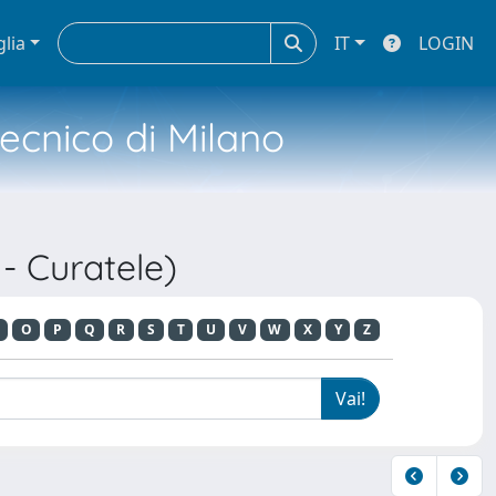
glia
IT
LOGIN
tecnico di Milano
 - Curatele)
O
P
Q
R
S
T
U
V
W
X
Y
Z