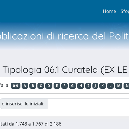
Home
Sfo
licazioni di ricerca del Poli
 Tipologia 06.1 Curatela (EX LE
ai a:
0-9
A
B
C
D
E
F
G
H
I
J
K
L
M
N
o inserisci le iniziali:
tati da 1.748 a 1.767 di 2.186