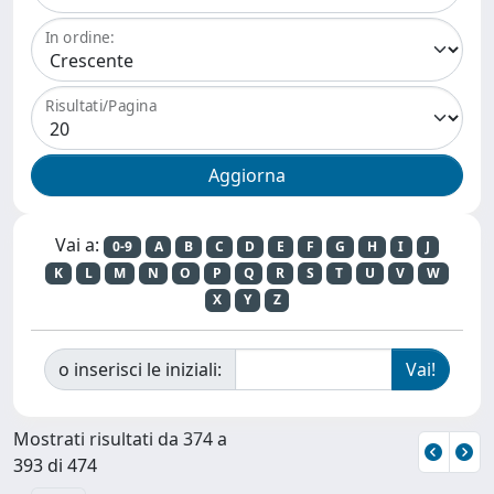
In ordine:
Risultati/Pagina
Vai a:
0-9
A
B
C
D
E
F
G
H
I
J
K
L
M
N
O
P
Q
R
S
T
U
V
W
X
Y
Z
o inserisci le iniziali:
Mostrati risultati da 374 a
393 di 474