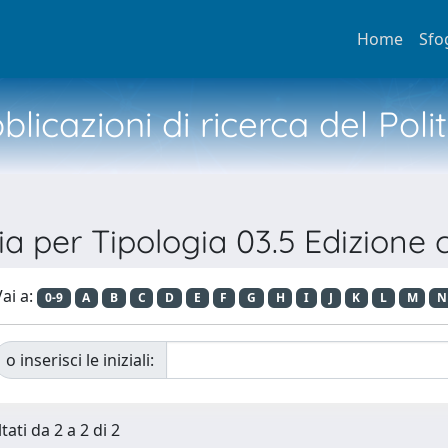
Home
Sfo
licazioni di ricerca del Poli
ia per Tipologia 03.5 Edizione c
ai a:
0-9
A
B
C
D
E
F
G
H
I
J
K
L
M
N
o inserisci le iniziali:
tati da 2 a 2 di 2