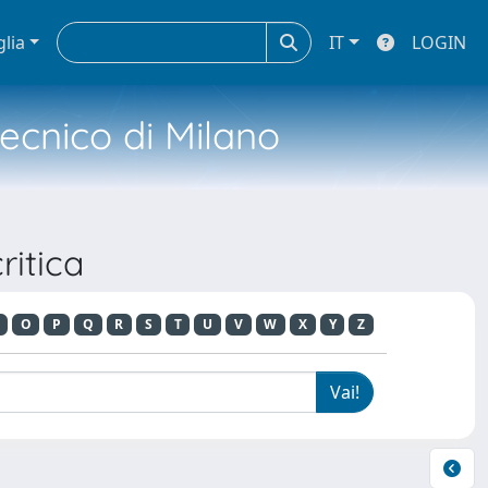
glia
IT
LOGIN
tecnico di Milano
ritica
O
P
Q
R
S
T
U
V
W
X
Y
Z