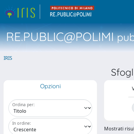
RE.PUBLIC@POLIMI
pubb
IRIS
Sfogl
Opzioni
V
Ordina per:
In ordine:
Mostrati risul