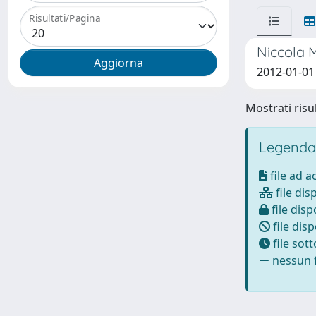
Risultati/Pagina
Niccola M
2012-01-0
Mostrati risul
Legenda
file ad 
file dis
file disp
file disp
file sot
nessun f