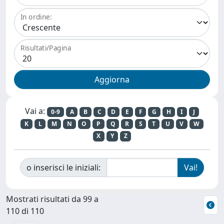
In ordine:
Risultati/Pagina
Vai a:
0-9
A
B
C
D
E
F
G
H
I
J
K
L
M
N
O
P
Q
R
S
T
U
V
W
X
Y
Z
o inserisci le iniziali:
Mostrati risultati da 99 a
110 di 110