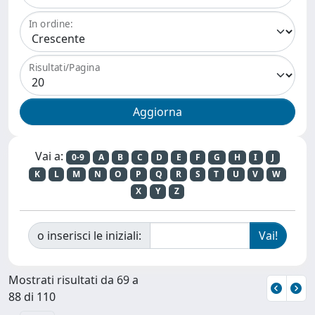
In ordine:
Risultati/Pagina
Vai a:
0-9
A
B
C
D
E
F
G
H
I
J
K
L
M
N
O
P
Q
R
S
T
U
V
W
X
Y
Z
o inserisci le iniziali:
Mostrati risultati da 69 a
88 di 110