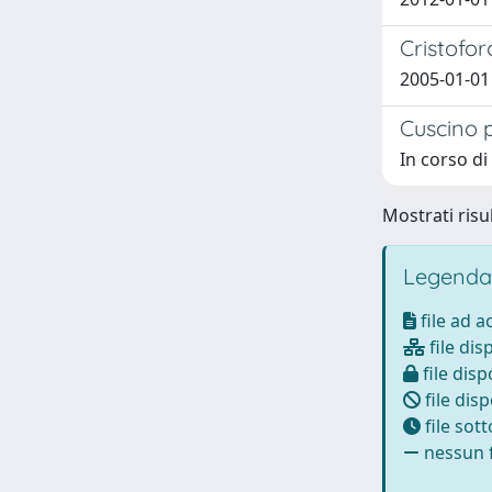
Cristofo
2005-01-01 
Cuscino 
In corso di
Mostrati risul
Legenda
file ad 
file dis
file disp
file disp
file sot
nessun f