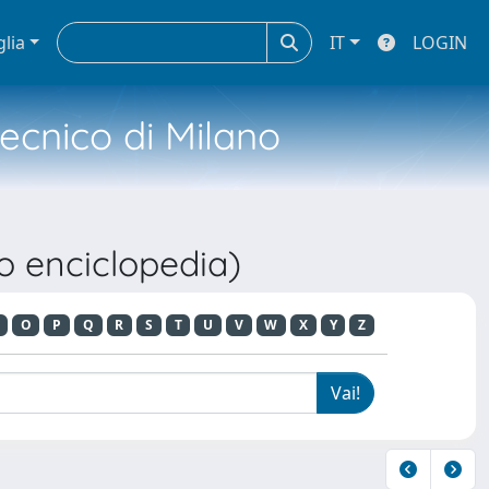
glia
IT
LOGIN
tecnico di Milano
 o enciclopedia)
O
P
Q
R
S
T
U
V
W
X
Y
Z