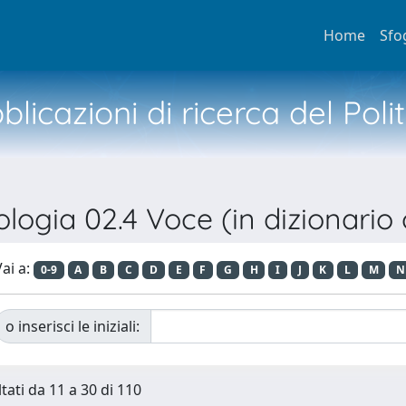
Home
Sfo
licazioni di ricerca del Poli
ologia 02.4 Voce (in dizionario
ai a:
0-9
A
B
C
D
E
F
G
H
I
J
K
L
M
N
o inserisci le iniziali:
tati da 11 a 30 di 110