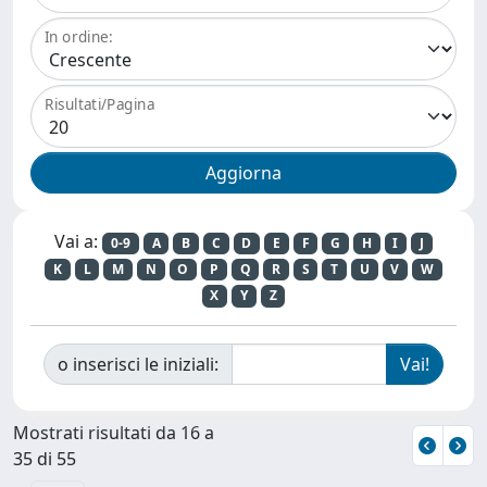
In ordine:
Risultati/Pagina
Vai a:
0-9
A
B
C
D
E
F
G
H
I
J
K
L
M
N
O
P
Q
R
S
T
U
V
W
X
Y
Z
o inserisci le iniziali:
Mostrati risultati da 16 a
35 di 55