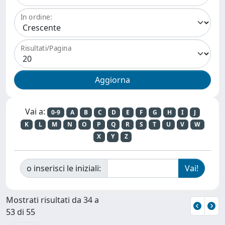
In ordine:
Risultati/Pagina
Vai a:
0-9
A
B
C
D
E
F
G
H
I
J
K
L
M
N
O
P
Q
R
S
T
U
V
W
X
Y
Z
o inserisci le iniziali:
Mostrati risultati da 34 a
53 di 55