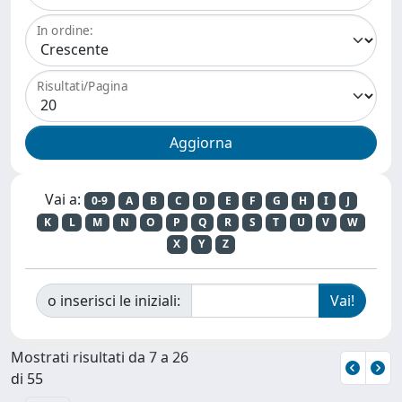
In ordine:
Risultati/Pagina
Vai a:
0-9
A
B
C
D
E
F
G
H
I
J
K
L
M
N
O
P
Q
R
S
T
U
V
W
X
Y
Z
o inserisci le iniziali:
Mostrati risultati da 7 a 26
di 55