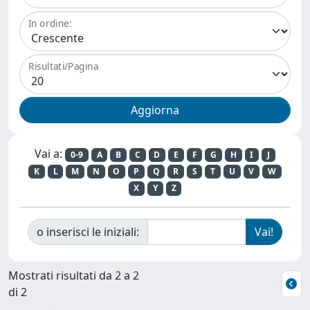
In ordine:
Risultati/Pagina
Vai a:
0-9
A
B
C
D
E
F
G
H
I
J
K
L
M
N
O
P
Q
R
S
T
U
V
W
X
Y
Z
o inserisci le iniziali:
Mostrati risultati da 2 a 2
di 2