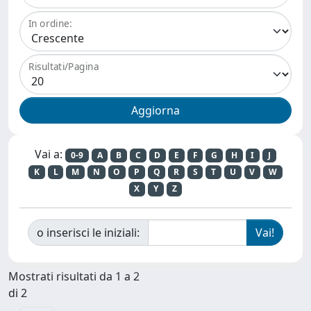
In ordine:
Risultati/Pagina
Vai a:
0-9
A
B
C
D
E
F
G
H
I
J
K
L
M
N
O
P
Q
R
S
T
U
V
W
X
Y
Z
o inserisci le iniziali:
Mostrati risultati da 1 a 2
di 2