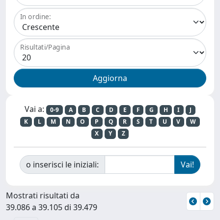
In ordine:
Risultati/Pagina
Vai a:
0-9
A
B
C
D
E
F
G
H
I
J
K
L
M
N
O
P
Q
R
S
T
U
V
W
X
Y
Z
o inserisci le iniziali:
Mostrati risultati da
39.086 a 39.105 di 39.479