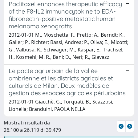
Paclitaxel enhances therapeutic efficacy
of the F8-IL2 immunocytokine to EDA-
fibronectin-positive metastatic human
melanoma xenografts
2012-01-01 M., Moschetta; F., Pretto; A., Berndt; K.,
Galler; P., Richter; Bassi, Andrea; P., Oliva; E., Micotti;
G., Valbusa; K., Schwager; M., Kaspar; E., Trachsel;
H., Kosmehl; M. R., Bani; D., Neri; R., Giavazzi
Le pacte agriurbain de la vallée
ombrienne et les districts agricoles et
culturels de Milan. Deux modèles de
gestion des espaces agricoles périurbains
2012-01-01 Giacchè, G.; Torquati, B.; Scazzosi,
Lionella; Branduini, PAOLA NELLA
Mostrati risultati da
26.100 a 26.119 di 39.479