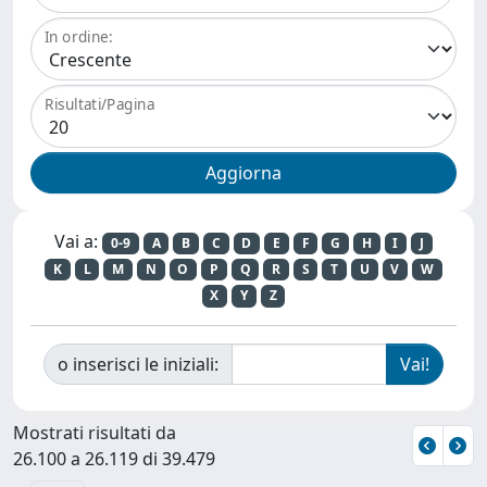
In ordine:
Risultati/Pagina
Vai a:
0-9
A
B
C
D
E
F
G
H
I
J
K
L
M
N
O
P
Q
R
S
T
U
V
W
X
Y
Z
o inserisci le iniziali:
Mostrati risultati da
26.100 a 26.119 di 39.479