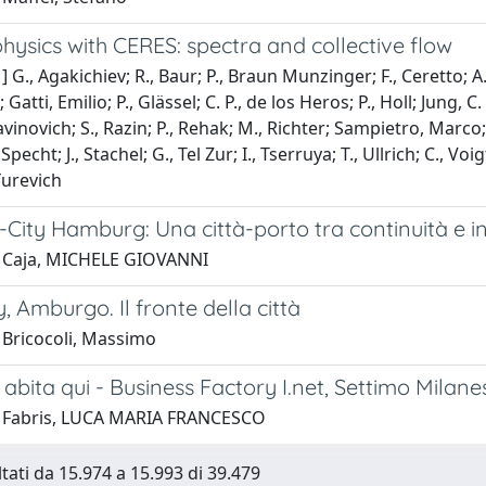
ysics with CERES: spectra and collective flow
] G., Agakichiev; R., Baur; P., Braun Munzinger; F., Ceretto; A
; Gatti, Emilio; P., Glässel; C. P., de los Heros; P., Holl; Jung, C
 Ravinovich; S., Razin; P., Rehak; M., Richter; Sampietro, Marco; 
 Specht; J., Stachel; G., Tel Zur; I., Tserruya; T., Ullrich; C., Voi
Yurevich
-City Hamburg: Una città-porto tra continuità e 
 Caja, MICHELE GIOVANNI
, Amburgo. Il fronte della città
 Bricocoli, Massimo
abita qui - Business Factory I.net, Settimo Milane
1 Fabris, LUCA MARIA FRANCESCO
ltati da 15.974 a 15.993 di 39.479