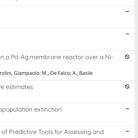
in a Pd-Ag membrane reactor over a Ni-
zolini, Giampaolo; M., De Falco; A., Basile
ve estimates
apopulation extinction
f Predictive Tools for Assessing and