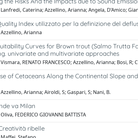
 the Risks And the Impacts due to Sound Emissio
Lanfredi, Caterina; Azzellino, Arianna; Angela, D’Amico; Gia
uality Index utilizzato per la definizione del deflus
Azzellino, Arianna
uitability Curves for Brown trout (Salmo Trutta Far
g. univariate and multivariate approaches
Vismara, RENATO FRANCESCO; Azzellino, Arianna; Bosi, R; Cro
use of Cetaceans Along the Continental Slope and
Azzellino, Arianna; Airoldi, S; Gaspari, S; Nani, B.
nde va Milan
 Oliva, FEDERICO GIOVANNI BATTISTA
reatività ribelle
 Maffei, Stefano