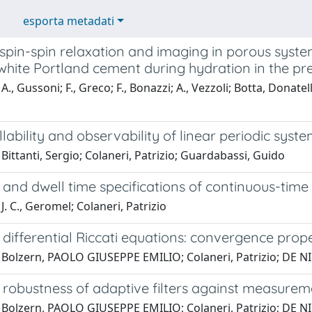
esporta metadati
spin-spin relaxation and imaging in porous syste
white Portland cement during hydration in the pr
., Gussoni; F., Greco; F., Bonazzi; A., Vezzoli; Botta, Donatell
lability and observability of linear periodic syst
Bittanti, Sergio; Colaneri, Patrizio; Guardabassi, Guido
y and dwell time specifications of continuous-time
J. C., Geromel; Colaneri, Patrizio
y differential Riccati equations: convergence pro
 Bolzern, PAOLO GIUSEPPE EMILIO; Colaneri, Patrizio; DE N
y robustness of adaptive filters against measure
 Bolzern, PAOLO GIUSEPPE EMILIO; Colaneri, Patrizio; DE N