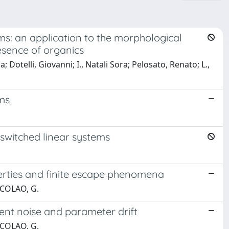
ms: an application to the morphological
esence of organics
a; Dotelli, Giovanni; I., Natali Sora; Pelosato, Renato; L.,
ems
 switched linear systems
perties and finite escape phenomena
ICOLAO, G.
ment noise and parameter drift
ICOLAO, G.