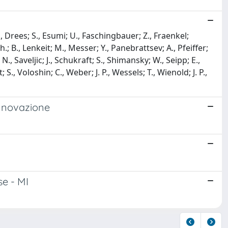
., Drees; S., Esumi; U., Faschingbauer; Z., Fraenkel;
. h.; B., Lenkeit; M., Messer; Y., Panebrattsev; A., Pfeiffer;
N., Saveljic; J., Schukraft; S., Shimansky; W., Seipp; E.,
gt; S., Voloshin; C., Weber; J. P., Wessels; T., Wienold; J. P.,
innovazione
se - MI