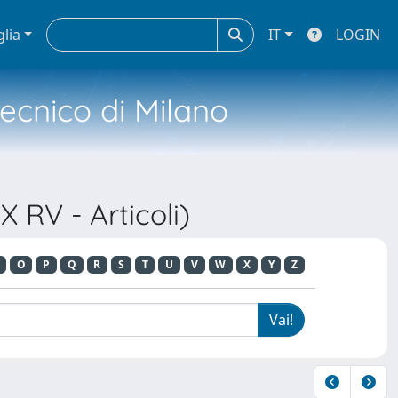
glia
IT
LOGIN
tecnico di Milano
X RV - Articoli)
O
P
Q
R
S
T
U
V
W
X
Y
Z