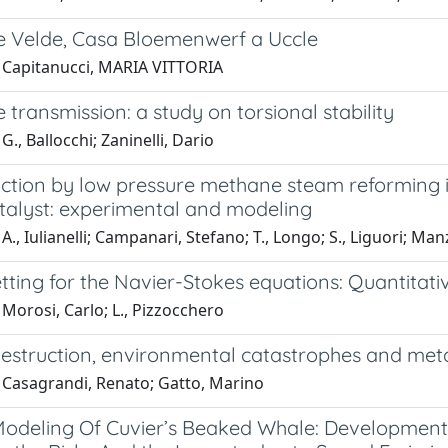
e Velde, Casa Bloemenwerf a Uccle
 Capitanucci, MARIA VITTORIA
e transmission: a study on torsional stability
G., Ballocchi; Zaninelli, Dario
ction by low pressure methane steam reforming 
talyst: experimental and modeling
A., Iulianelli; Campanari, Stefano; T., Longo; S., Liguori; Man
tting for the Navier-Stokes equations: Quantitati
Morosi, Carlo; L., Pizzocchero
destruction, environmental catastrophes and met
 Casagrandi, Renato; Gatto, Marino
Modeling Of Cuvier’s Beaked Whale: Development o