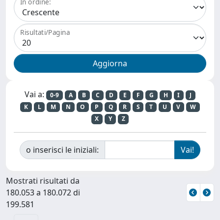
In ordine:
Risultati/Pagina
Vai a:
0-9
A
B
C
D
E
F
G
H
I
J
K
L
M
N
O
P
Q
R
S
T
U
V
W
X
Y
Z
o inserisci le iniziali:
Mostrati risultati da
180.053 a 180.072 di
199.581