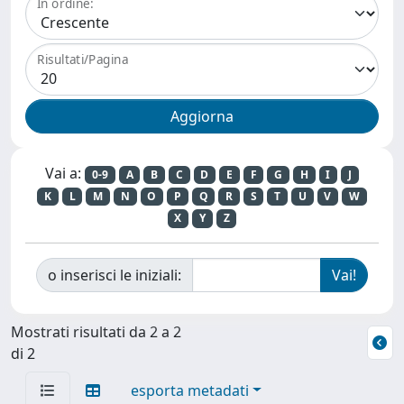
In ordine:
Risultati/Pagina
Vai a:
0-9
A
B
C
D
E
F
G
H
I
J
K
L
M
N
O
P
Q
R
S
T
U
V
W
X
Y
Z
o inserisci le iniziali:
Mostrati risultati da 2 a 2
di 2
esporta metadati