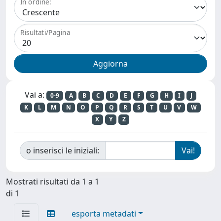
In ordine:
Risultati/Pagina
Vai a:
0-9
A
B
C
D
E
F
G
H
I
J
K
L
M
N
O
P
Q
R
S
T
U
V
W
X
Y
Z
o inserisci le iniziali:
Mostrati risultati da 1 a 1
di 1
esporta metadati