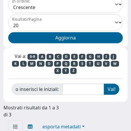
In ordine:
Risultati/Pagina
Vai a:
0-9
A
B
C
D
E
F
G
H
I
J
K
L
M
N
O
P
Q
R
S
T
U
V
W
X
Y
Z
o inserisci le iniziali:
Mostrati risultati da 1 a 3
di 3
esporta metadati