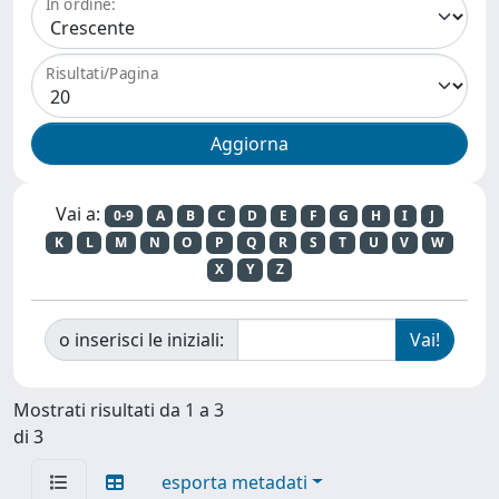
In ordine:
Risultati/Pagina
Vai a:
0-9
A
B
C
D
E
F
G
H
I
J
K
L
M
N
O
P
Q
R
S
T
U
V
W
X
Y
Z
o inserisci le iniziali:
Mostrati risultati da 1 a 3
di 3
esporta metadati