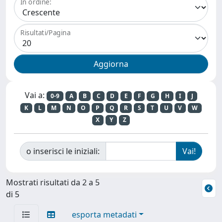
In ordine:
Risultati/Pagina
Vai a:
0-9
A
B
C
D
E
F
G
H
I
J
K
L
M
N
O
P
Q
R
S
T
U
V
W
X
Y
Z
o inserisci le iniziali:
Mostrati risultati da 2 a 5
di 5
esporta metadati