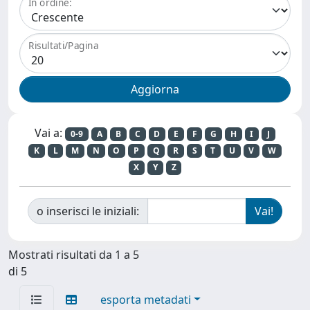
In ordine:
Risultati/Pagina
Vai a:
0-9
A
B
C
D
E
F
G
H
I
J
K
L
M
N
O
P
Q
R
S
T
U
V
W
X
Y
Z
o inserisci le iniziali:
Mostrati risultati da 1 a 5
di 5
esporta metadati