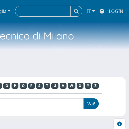
glia
IT
LOGIN
tecnico di Milano
O
P
Q
R
S
T
U
V
W
X
Y
Z