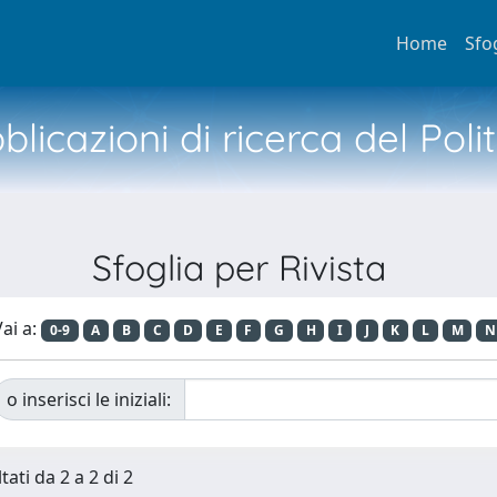
Home
Sfo
licazioni di ricerca del Poli
Sfoglia per Rivista
ai a:
0-9
A
B
C
D
E
F
G
H
I
J
K
L
M
N
o inserisci le iniziali:
tati da 2 a 2 di 2