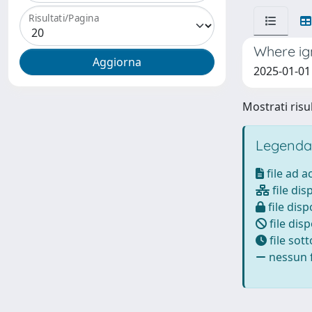
Risultati/Pagina
Where igno
2025-01-01
Mostrati risul
Legenda
file ad 
file dis
file disp
file disp
file sot
nessun f