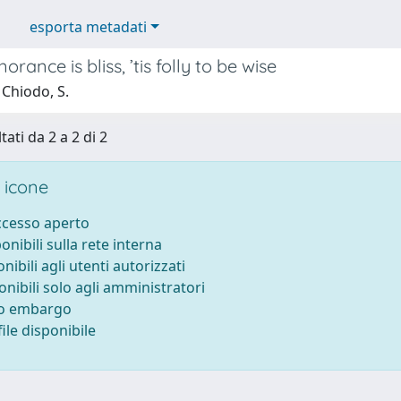
esporta metadati
rance is bliss, ’tis folly to be wise
 Chiodo, S.
tati da 2 a 2 di 2
 icone
accesso aperto
ponibili sulla rete interna
onibili agli utenti autorizzati
onibili solo agli amministratori
to embargo
ile disponibile