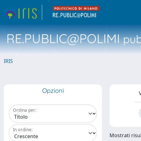
RE.PUBLIC@POLIMI
pubb
IRIS
Opzioni
V
Ordina per:
In ordine:
Mostrati risul