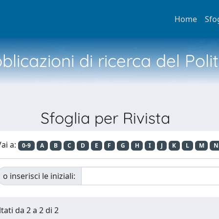
Home
Sfo
licazioni di ricerca del Poli
Sfoglia per Rivista
ai a:
0-9
A
B
C
D
E
F
G
H
I
J
K
L
M
N
o inserisci le iniziali:
tati da 2 a 2 di 2