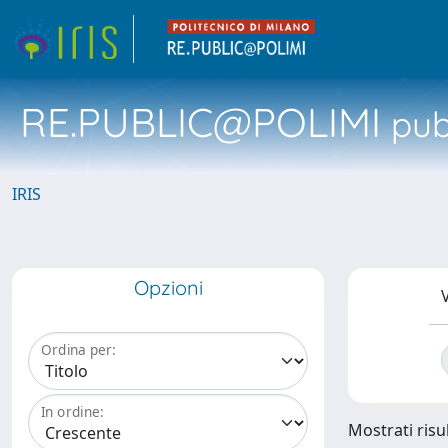
RE.PUBLIC@POLIMI
pubb
IRIS
Opzioni
V
Ordina per:
In ordine:
Mostrati risul