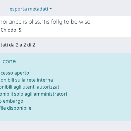
esporta metadati
rance is bliss, ’tis folly to be wise
 Chiodo, S.
tati da 2 a 2 di 2
 icone
accesso aperto
ponibili sulla rete interna
onibili agli utenti autorizzati
onibili solo agli amministratori
to embargo
ile disponibile