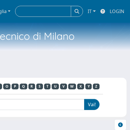
glia
IT
LOGIN
tecnico di Milano
O
P
Q
R
S
T
U
V
W
X
Y
Z