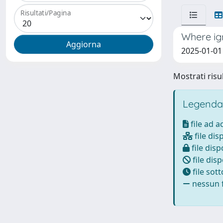
Risultati/Pagina
Where igno
2025-01-01
Mostrati risul
Legenda
file ad 
file dis
file disp
file disp
file sot
nessun f