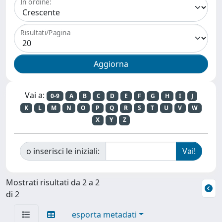
In ordine:
Risultati/Pagina
Vai a:
0-9
A
B
C
D
E
F
G
H
I
J
K
L
M
N
O
P
Q
R
S
T
U
V
W
X
Y
Z
o inserisci le iniziali:
Mostrati risultati da 2 a 2
di 2
esporta metadati