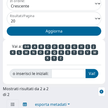
In ordine:
Risultati/Pagina
Vai a:
0-9
A
B
C
D
E
F
G
H
I
J
K
L
M
N
O
P
Q
R
S
T
U
V
W
X
Y
Z
o inserisci le iniziali:
Mostrati risultati da 2 a 2
di 2
esporta metadati