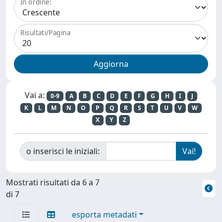
In ordine:
Risultati/Pagina
Vai a:
0-9
A
B
C
D
E
F
G
H
I
J
K
L
M
N
O
P
Q
R
S
T
U
V
W
X
Y
Z
o inserisci le iniziali:
Mostrati risultati da 6 a 7
di 7
esporta metadati