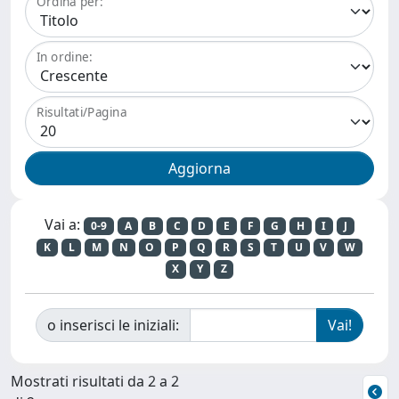
Ordina per:
In ordine:
Risultati/Pagina
Vai a:
0-9
A
B
C
D
E
F
G
H
I
J
K
L
M
N
O
P
Q
R
S
T
U
V
W
X
Y
Z
o inserisci le iniziali:
Mostrati risultati da 2 a 2