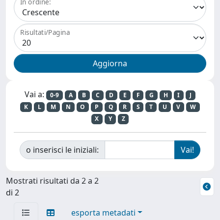
In ordine:
Risultati/Pagina
Vai a:
0-9
A
B
C
D
E
F
G
H
I
J
K
L
M
N
O
P
Q
R
S
T
U
V
W
X
Y
Z
o inserisci le iniziali:
Mostrati risultati da 2 a 2
di 2
esporta metadati