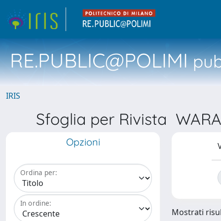
RE.PUBLIC@POLIMI
pubb
IRIS
Sfoglia per Rivista 
Opzioni
V
Ordina per:
In ordine:
Mostrati risul