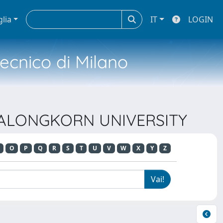
glia
IT
LOGIN
tecnico di Milano
LALONGKORN UNIVERSITY
O
P
Q
R
S
T
U
V
W
X
Y
Z