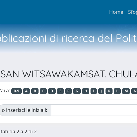
Home
Sfo
licazioni di ricerca del Poli
WARASAN WITSAWAKAMSAT. CHU
ai a:
0-9
A
B
C
D
E
F
G
H
I
J
K
L
M
N
o inserisci le iniziali:
tati da 2 a 2 di 2