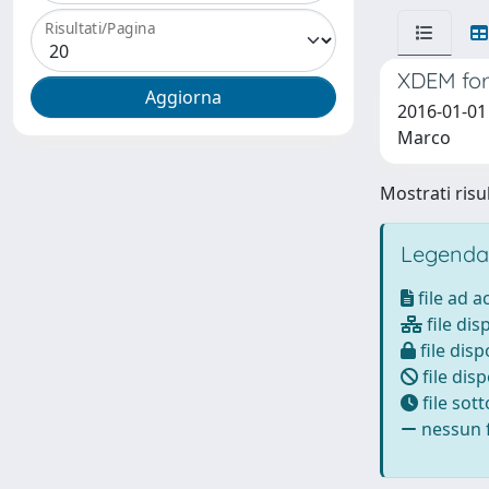
Risultati/Pagina
XDEM for
2016-01-01 
Marco
Mostrati risul
Legenda
file ad 
file dis
file disp
file disp
file sot
nessun f