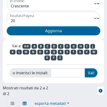
In ordine:
Risultati/Pagina
Vai a:
0-9
A
B
C
D
E
F
G
H
I
J
K
L
M
N
O
P
Q
R
S
T
U
V
W
X
Y
Z
o inserisci le iniziali:
Mostrati risultati da 2 a 2
di 2
esporta metadati