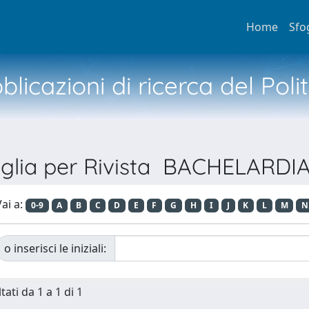
Home
Sfo
licazioni di ricerca del Poli
oglia per Rivista BACHELARDI
ai a:
0-9
A
B
C
D
E
F
G
H
I
J
K
L
M
N
o inserisci le iniziali:
tati da 1 a 1 di 1