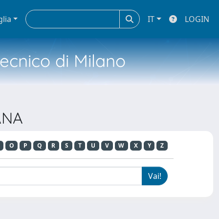
glia
IT
LOGIN
tecnico di Milano
ANA
O
P
Q
R
S
T
U
V
W
X
Y
Z