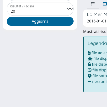
Risultati/Pagina
La Mer Mé
2016-01-01 
Mostrati risul
Legenda
file ad 
file dis
file disp
file disp
file sot
nessun f