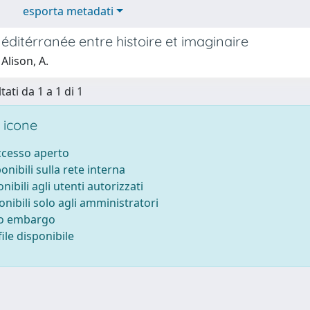
esporta metadati
ditérranée entre histoire et imaginaire
Alison, A.
tati da 1 a 1 di 1
 icone
accesso aperto
ponibili sulla rete interna
onibili agli utenti autorizzati
onibili solo agli amministratori
to embargo
ile disponibile