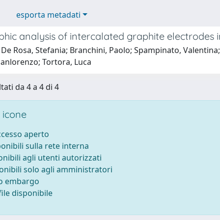
esporta metadati
phic analysis of intercalated graphite electrodes 
De Rosa, Stefania; Branchini, Paolo; Spampinato, Valentina; F
ianlorenzo; Tortora, Luca
tati da 4 a 4 di 4
 icone
accesso aperto
ponibili sulla rete interna
onibili agli utenti autorizzati
onibili solo agli amministratori
to embargo
ile disponibile