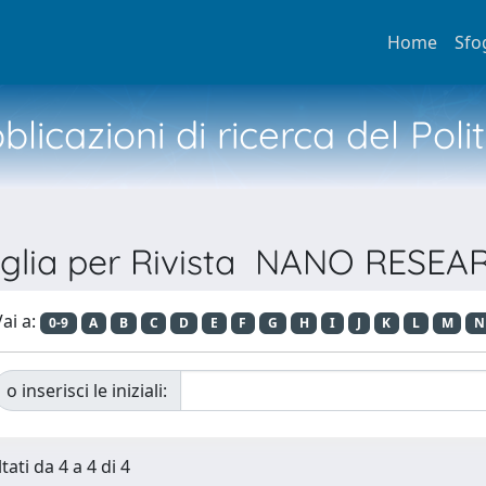
Home
Sfo
licazioni di ricerca del Poli
oglia per Rivista NANO RESEA
ai a:
0-9
A
B
C
D
E
F
G
H
I
J
K
L
M
N
o inserisci le iniziali:
tati da 4 a 4 di 4