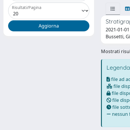
Risultati/Pagina
Stratigra
2021-01-01 
Bussetti, G
Mostrati risul
Legenda
file ad 
file dis
file disp
file disp
file sot
nessun f