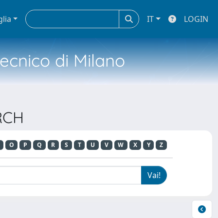
glia
IT
LOGIN
tecnico di Milano
RCH
O
P
Q
R
S
T
U
V
W
X
Y
Z