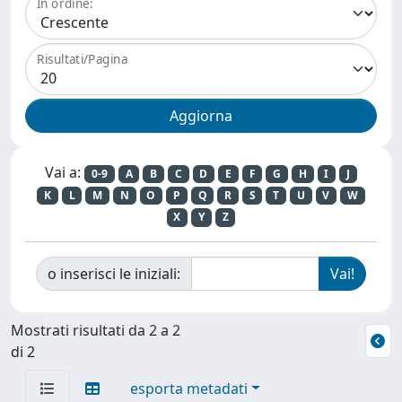
In ordine:
Risultati/Pagina
Vai a:
0-9
A
B
C
D
E
F
G
H
I
J
K
L
M
N
O
P
Q
R
S
T
U
V
W
X
Y
Z
o inserisci le iniziali:
Mostrati risultati da 2 a 2
di 2
esporta metadati